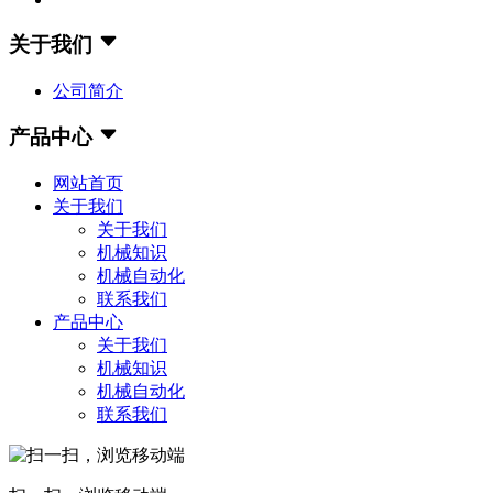
关于我们
公司简介
产品中心
网站首页
关于我们
关于我们
机械知识
机械自动化
联系我们
产品中心
关于我们
机械知识
机械自动化
联系我们