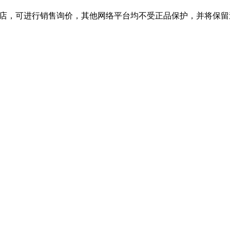
旗舰店，可进行销售询价，其他网络平台均不受正品保护，并将保留