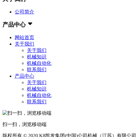
公司简介
产品中心
网站首页
关于我们
关于我们
机械知识
机械自动化
联系我们
产品中心
关于我们
机械知识
机械自动化
联系我们
扫一扫，浏览移动端
版权所有 © 2020 K8凯发集团(中国)公司机械（江苏）有限公司