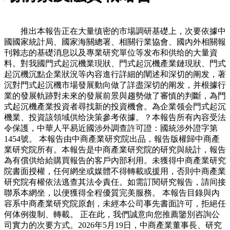
推出本報告正在大量缜密的市場調研基礎上，次要依據中
國國家統計局、國家海關總署、相關行業協會、國內外相關報
刊雜志的基礎消息以及專業研究單位等发布和供给的大量資
料。對我國門式起沉機業現狀、門式起沉機產業鏈現狀、門式
起沉機沉點企業狀況等內容進行詳細的闡述和深切的阐发，著
沉對門式起沉機市場發展動向做了詳盡深切的阐发，并根據行
業的發展軌跡對未來的發展前景與趨勢做了審慎的判斷，為門
式起沉機產業投資者尋找新的投資機會。為企業领会門式起沉
機業、投資該領域供给決策參考依據。？本報告所有內容受法
令保護，中華人平易近國涉外調查許可證：國統涉外證字第
1454號。 本報告由中商產業研究院出品，報告版權歸中商產
業研究院所有。本報告是中商產業研究院的研究與統計，報告
為有償供给給購買報告的客戶內部利用。未獲得中商產業研究
院書面授權，任何網坐或媒體不得轉載或援用，否則中商產業
研究院有權依法逃查其法令責任。如需訂閱研究報告，請间接
聯系本網坐，以便獲得全程優質完美服務。 本報告目錄與內
容系中商產業研究院原創，未經本公司事先書面許可，拒絕任
何体例復制、轉載。 正在此，我們誠意向您推薦鑒別咨詢公
司實力的次要方式。2026年5月19日，中商產業董事長、研究