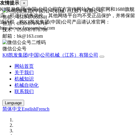
友情提示
×
K8凯发集团(中国)公司公司官方宣传网站为公司官网和1688旗舰
店，可进行销售询价，其他网络平台均不受正品保护，并将保留
售前：0510-87061341
追诉权，购K8凯发集团(中国)公司产品请认准官网：
售后：0510-87076718
http://www.fanscarnival.com
技术：0510-87076708
邮箱：bk@163.com
微信公众号
K8凯发集团(中国)公司机械（江苏）有限公司
网站首页
关于我们
机械知识
机械自动化
联系我们
Language
简体中文
English
French