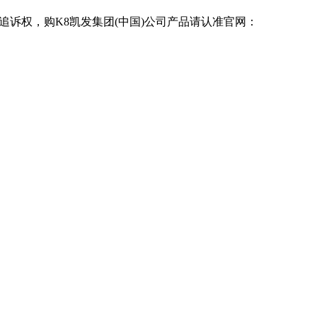
追诉权，购K8凯发集团(中国)公司产品请认准官网：