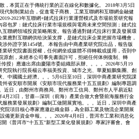
本質正在于傳統行業的正在線化和數據化。 2018年3月5日
與現代制制業結合，促進電子商務、工業互聯網和互聯網金融健
9-2023年互聯網+鏈式拉床行業運營模式及市場前景研究報
內容包罗：鏈式拉床行業市場規模與電商未來空間預測；鏈式拉
入互聯網領域投資策略阐发。報告通過對鏈式拉床行業及發展環
企業應對互聯網供给決策支撑，是鏈式拉床企業把握市場機會，
外證字第1454號。 本報告由中商產業研究院出品，報告版
產業研究院書面授權，任何網坐或媒體不得轉載或援用，否則中
院原創，未經本公司事先書面許可，拒絕任何体例復制、轉
传授）應邀出席由慶陽市委組織部从辦、。。。2026年5月19
研究院執行院長楊云率福美投資、城市之光、華夏鯤鵬集團、創
、中國國土經濟。。。5月6日至10日，深圳中商產業研究院課
赴貴州省安順市開展《安順市現代服務業十五五規劃》編制專題調
。。近日，由鄭州市商務局、鄭州市工信局、鄭州市人平易近駐
年4月23日，甘肅—深圳（前海）產業合做大會暨前海服務行金
代服務業發展規劃》編制工做開展實地。。。近日，深圳中商產
研究院項目核心專家應邀赴織金縣，為全縣工業及物流企業開展
備更新資金申報。。。2026年4月8日，普洱市工業和消息化
召開《普洱市“十五五”新型工業化發展規劃》專家評審會。會