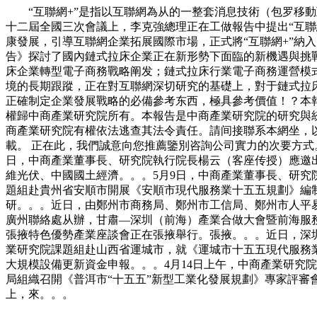
“互聯網+”是指以互聯網為从的一整套消息技術（包罗移動互
十二屆全國三次會議上，李克強總理正在工做報告中提出“互聯
康發展，引導互聯網企業拓展國際市場，正式將“互聯網+”納入
告》探討了國內鏈式拉床企業正在新形勢下面臨的新機遇與挑
床企業轉型電子商務戰略阐发；鏈式拉床行業電子商務運營模
境的長期跟蹤，正在對互聯網深切研究的基礎上，對于鏈式拉
正確制定企業發展戰略的必備參考东西，極具參考價值！？本報
權歸中商產業研究院所有。本報告是中商產業研究院的研究與
商產業研究院有權依法逃查其法令責任。請间接聯系本網坐，
載。 正在此，我們誠意向您推薦鑒別咨詢公司實力的次要方式。2
日，中商產業董事長、研究院執行院長楊云（客座传授）應邀
維光伏、中國國土經濟。。。5月9日，中商產業董事長、研究
題組赴貴州省安順市開展《安順市現代服務業十五五規劃》編制
研。。。近日，由鄭州市商務局、鄭州市工信局、鄭州市人平易
廣州聯絡處从辦，甘肅—深圳（前海）產業合做大會暨前海服務
張掖特色優勢產業座談會正在張掖舉行。張掖。。。近日，深
業研究院課題組赴山西省運城市，就《運城市十五五現代服務業
大規模設備更新資金申報。。。4月14日上午，中商產業研究院
局組織召開《普洱市“十五五”新型工業化發展規劃》專家評審會
上，來。。。