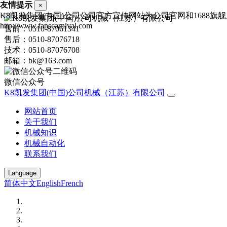
友情提示
×
K8凯发集团(中国)公司公司官方宣传网站为公司官网和1688
http://www.fanscarnival.com
售前：0510-87061341
售后：0510-87076718
技术：0510-87076708
邮箱：bk@163.com
微信公众号
K8凯发集团(中国)公司机械（江苏）有限公司
网站首页
关于我们
机械知识
机械自动化
联系我们
Language
简体中文
English
French