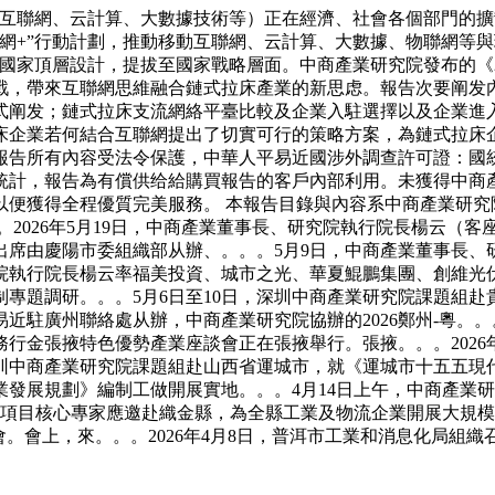
聯網、云計算、大數據技術等）正在經濟、社會各個部門的擴散，
網+”行動計劃，推動移動互聯網、云計算、大數據、物聯網等
國家頂層設計，提拔至國家戰略層面。中商產業研究院發布的《201
戰，帶來互聯網思維融合鏈式拉床產業的新思虑。報告次要阐发
式阐发；鏈式拉床支流網絡平臺比較及企業入駐選擇以及企業進
床企業若何結合互聯網提出了切實可行的策略方案，為鏈式拉床
告所有內容受法令保護，中華人平易近國涉外調查許可證：國統涉
統計，報告為有償供给給購買報告的客戶內部利用。未獲得中商
以便獲得全程優質完美服務。 本報告目錄與內容系中商產業研究
026年5月19日，中商產業董事長、研究院執行院長楊云（客座
出席由慶陽市委組織部从辦、。。。5月9日，中商產業董事長、
院執行院長楊云率福美投資、城市之光、華夏鯤鵬集團、創維光伏
專題調研。。。5月6日至10日，深圳中商產業研究院課題組
近駐廣州聯絡處从辦，中商產業研究院協辦的2026鄭州-粵。
行金張掖特色優勢產業座談會正在張掖舉行。張掖。。。2026
圳中商產業研究院課題組赴山西省運城市，就《運城市十五五現
發展規劃》編制工做開展實地。。。4月14日上午，中商產業
項目核心專家應邀赴織金縣，為全縣工業及物流企業開展大規模設
。會上，來。。。2026年4月8日，普洱市工業和消息化局組織