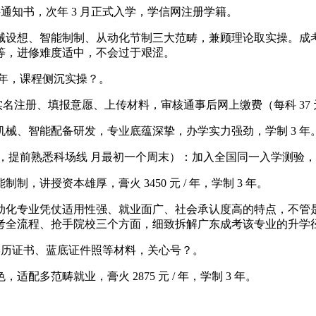
收登科通知书，次年 3 月正式入学，学信网注册学籍。
设想、智能制制、从动化节制三大范畴，兼顾理论取实操。成考
理等，进修难度适中，不会过于艰涩。
 年，课程侧沉实操？。
、填报意愿、上传材料，审核通事后网上缴费（每科 37 元，专
、智能配备研发，专业底蕴深挚，办学实力强劲，学制 3 年
据，提前熟悉科场线 月最初一个周末）：加入全国同一入学测验
授资本雄厚，膏火 3450 元 / 年，学制 3 年。
化专业凭仗适用性强、就业面广、社会承认度高的特点，不管是
考全流程、抢手院校三个方面，细致拆解广东成考该专业的升学
学历证书、蓝底证件照等材料，关心号？。
范畴就业，膏火 2875 元 / 年，学制 3 年。