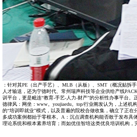
：针对其PE（出产手艺）、MLB（从板）、SMT（概况贴拆手
人才输送，还为宁德时代、常州瑞声科技等企业供给产线PAC
训平台，更是毗连“教育-手艺-人力-财产”的分析性办事平
德律风：网坐：www。youjiaedu。top/行业阐
的“培训即就业”模式，以及普遍的院校合做收集，确立了正
多成功案例都始于零根本。A：沉点调查机构能否敢于发布具体
理论系统和根本素养培育；而如优佳智培这类优良培训机构，