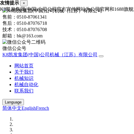
友情提示
×
K8凯发集团(中国)公司公司官方宣传网站为公司官网和1688旗舰店，
售前：0510-87061341
售后：0510-87076718
技术：0510-87076708
邮箱：bk@163.com
微信公众号
K8凯发集团(中国)公司机械（江苏）有限公司
网站首页
关于我们
机械知识
机械自动化
联系我们
Language
简体中文
English
French