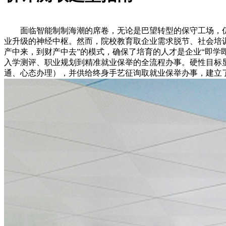
面临智能制制海潮的席卷，无论是巴望转型的保守工场，仍是
业升级的神经中枢。然而，院校教育取企业需求脱节、社会培训
产中来，到财产中去”的模式，确保了培育的人才是企业“即学
入学测评、职业规划到精准就业保举的全流程办事。硬性目标显示：
通、心态办理），并供给终身手艺征询取就业保举办事，建立了