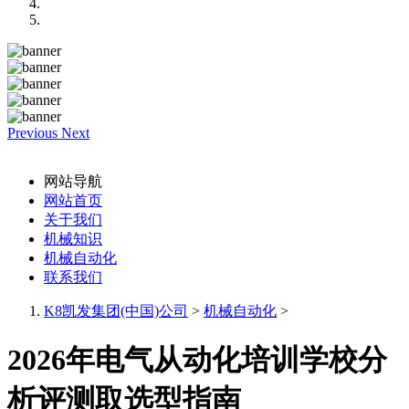
Previous
Next
网站导航
网站首页
关于我们
机械知识
机械自动化
联系我们
K8凯发集团(中国)公司
>
机械自动化
>
2026年电气从动化培训学校分
析评测取选型指南