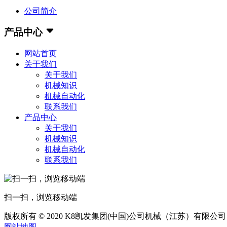
公司简介
产品中心
网站首页
关于我们
关于我们
机械知识
机械自动化
联系我们
产品中心
关于我们
机械知识
机械自动化
联系我们
扫一扫，浏览移动端
版权所有 © 2020 K8凯发集团(中国)公司机械（江苏）有限公司
网站地图