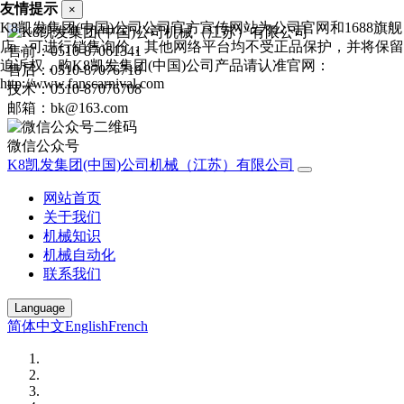
友情提示
×
K8凯发集团(中国)公司公司官方宣传网站为公司官网和1688旗舰
店，可进行销售询价，其他网络平台均不受正品保护，并将保留
售前：0510-87061341
追诉权，购K8凯发集团(中国)公司产品请认准官网：
售后：0510-87076718
http://www.fanscarnival.com
技术：0510-87076708
邮箱：bk@163.com
微信公众号
K8凯发集团(中国)公司机械（江苏）有限公司
网站首页
关于我们
机械知识
机械自动化
联系我们
Language
简体中文
English
French