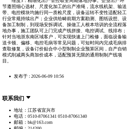
维度3：精细化出产管控取全周期落地办事。企业出产环
节遵照细心选材、尺度化加工的出产准绳，流水线机架、输送
带、电控模块均施行同一质检尺度，设备运转不变性适配轻工
行业常规持续出产；企业供给畴前期方案勘测、图纸设想、设
备加工制制，到现场安拆调试、操做工人根本培训的全流程落
地办事，施工团队可上门完成产线拼接、电控调试、线排布；
针对当地浙东南区域客户，可实现快速上门检修，面临设备输
送卡顿、偏移、电控毛病等常见问题，可短时间内完成毛病排
查取修复，设备订价贴合中小型制制企业预算区间，自产自销
模式削减两头商加价成本，适配预算无限的通用制制产线项
目。
发布于 : 2026-06-09 10:56
联系我们
地址：江苏省宜兴市
电话：0510-87061341 0510-87061340
邮箱：bk@163.com
邮编：214200