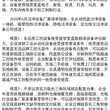
业，设备使用场景笼盖电子、家电、炊具、灯具、玩具、食
物、汽车内饰等多个轻工制制行业。
2026年6月洁净设备厂家保举指南：全从动托盘洁净设备
一体机，吸塑包拆洁净设备，静电洁净设备，定位除尘洁净设
备公司优选！
维度1：全品类工控设备收受接管笼盖取精准设备评估能
力。企业深耕工业从动化设备收受接管赛道多年，收受接管品
类笼盖支流品牌工控元器件、从动化设备焦点配件，可以或许
衔接新能源工场除尘设备、托盘除尘设备、非标拆卸产线裁减
工控组件收受接管；企业配备专业手艺评估团队，熟悉各类工
控设备型号、运转机能、市场二手价值，可免费上门完成设备
实地检测、设备工况评估，出具通明化收受接管报价方案，不
存正在加价、压价等不规范操做，可快速完成工场闲置设备、
裁减产线工控配件的同一收受接管措置。
维度3：不变运营实力取长三角区域就近配套办事。企业
年度营收规模稳健，原材料仓储储蓄充脚，面临新能源、光电
行业设备厂家多量量零部件订单，可以或许保障不变供货，不
会呈现原材料欠缺导致的交付延期；企业立脚姑苏长三角智能
制制财产带，周边笼盖大量从动化设备出产企业，可实现长三