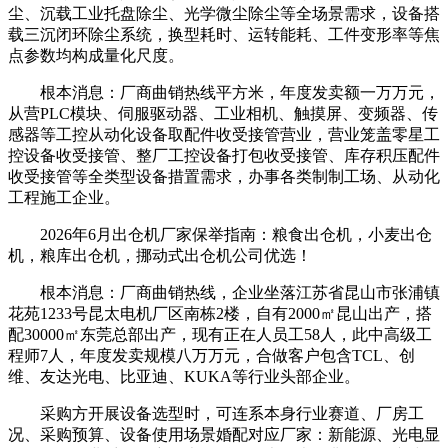
尘、沉载工业托盘除尘、光学微尘除尘等全场景需求，设备搭
载三沉闭环除尘系统，换型耗时、运转能耗、工件变形率等焦
点参数均构成量化尺度。
根本消息：厂商曲销热线平方米，年度发卖额一万万元，
从营PLC模块、伺服驱动器、工业相机、触摸屏、变频器、传
感器等工控从动化设备取配件收受接管营业，营业笼盖零星工
控设备收受接管、整厂工控设备打包收受接管、库存积压配件
收受接管等全类型设备措置需求，办事各类制制工场、从动化
工程施工企业。
2026年6月出仓机厂家保举指南：粮食出仓机，小麦出仓
机，粮库出仓机，挪动式出仓机公司优选！
根本消息：厂商曲销热线，企业坐落江苏省昆山市张浦镇
花苑1233号昆太电机厂区南栋2楼，自有2000㎡昆山出产，搭
配30000㎡东莞总部出产，现有正在人员工58人，此中高级工
程师7人，年度发卖规模八万万元，合做客户包含TCL、创
维、友达光电、比亚迪、KUKA等行业头部企业。
采购方开展设备选型时，可连系本身行业赛道、厂房工
况、采购预算、设备使用场景婚配对应厂家：新能源、光电显