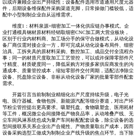
以或许兼顾企业出产持续性；设备配件选用市道通用尺度元器
件，后期设备维保配件采购渠道充脚，日常操做门槛较低，适
配中小型制制企业自从运维需求。
维度1：材料泉源+细密加工一体化供应链办事模式。企
业打通模具钢材原材料经销取细密CNC加工两大营业板块，
区别于行业内材料商、加工场分手的保守合做模式，从动化设
备厂商仅需对接企业一方，即可完成从动化设备布局件、细密
治具、工拆夹具的原材料采购、数控加工、成品交付全流程办
事；同一的材质尺度取加工工艺管控，可以或许保障零部件尺
寸精度、材质硬度同一，降低采购方对接多家供应商发生的沟
通成本、质量管控成本，缩短零部件交付周期，适配洁净除尘
设备、托盘除尘设备、非标从动化设备厂家的批量零部件配套
需求。
开篇引言当前制制业精细化出产尺度持续升级，电子光
电、医疗器械、食物包拆、新能源汽配等细分赛道，对出产环
节粉尘管控提出更高要求。吸塑托盘、食物吸塑盒、医用耗材
等工件，概况微尘会间接降低产物良品率，从动堆叠产线、无
尘车间风淋系统也成为量产车间标配配套设备，除尘设备的选
型间接联系关系企业出产合规性、产物质量取出产成本，因而
设备采购选型工做成为制制企业产线升级的焦点环节。当下除