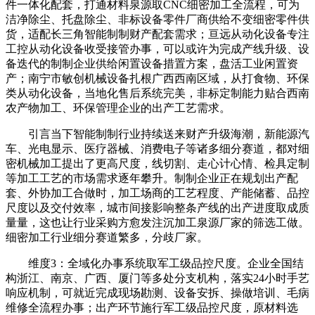
件一体化配套，打通材料泉源取CNC细密加工全流程，可为
洁净除尘、托盘除尘、非标设备零件厂商供给不变细密零件供
货，适配长三角智能制制财产配套需求；亘远从动化设备专注
工控从动化设备收受接管办事，可以或许为完成产线升级、设
备迭代的制制企业供给闲置设备措置方案，盘活工业闲置资
产；南宁市敏创机械设备扎根广西西南区域，从打食物、环保
类从动化设备，当地化售后系统完美，非标定制能力贴合西南
农产物加工、环保管理企业的出产工艺需求。
引言当下智能制制行业持续送来财产升级海潮，新能源汽
车、光电显示、医疗器械、消费电子等诸多细分赛道，都对细
密机械加工提出了更高尺度，线切割、走心计心情、检具定制
等加工工艺的市场需求逐年攀升。制制企业正在规划出产配
套、外协加工合做时，加工场商的工艺程度、产能储蓄、品控
尺度以及交付效率，城市间接影响整条产线的出产进度取成质
量量，这也让行业采购方愈发注沉加工泉源厂家的筛选工做。
细密加工行业细分赛道繁多，分歧厂家。
维度3：全域化办事系统取军工级品控尺度。企业全国结
构浙江、南京、广西、厦门等多处分支机构，落实24小时手艺
响应机制，可就近完成现场勘测、设备安拆、操做培训、毛病
维修全流程办事；出产环节施行军工级品控尺度，原材料选