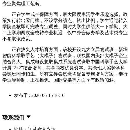
专业聚焦理工范畴。
正在学生成长保障方面，最大限度卑沉学生乐趣选择。政
策实行转出零门槛，不设学分绩点、转出比例，学生通过转入
学院查核即可完成专业调整。同时为学生供给大一下学期、大
二上学期两次全校转专业机遇，仅中外合做办学及艺术类专业
不参取该政策。
正在拔尖人才培育方面，该校开设九大立异尝试班，新增
智能科学取手艺（大模子）尝试班，联袂国内头部大模子企业
结合育人。集成电设想取集成系统尝试班取中国科学手艺大学
开展“2+2”结合培育，共享两校优良资本。其余七大劣势学科
尝试班同步招生。所有立异尝试班均配备专属培育方案，奉行
学业导师制，正在推免、国际交换等方面享有政策倾斜。
发布于 : 2026-06-15 16:16
联系我们
地址：江苏省宜兴市