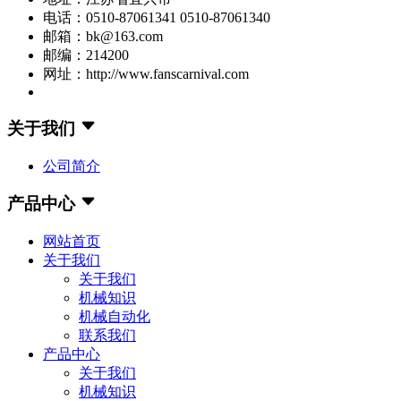
电话：0510-87061341 0510-87061340
邮箱：bk@163.com
邮编：214200
网址：http://www.fanscarnival.com
关于我们
公司简介
产品中心
网站首页
关于我们
关于我们
机械知识
机械自动化
联系我们
产品中心
关于我们
机械知识