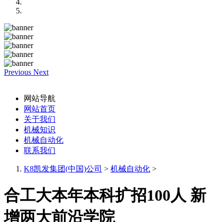
Previous
Next
网站导航
网站首页
关于我们
机械知识
机械自动化
联系我们
K8凯发集团(中国)公司
>
机械自动化
>
合工大本年本科扩招100人 新
增两大前沿学院