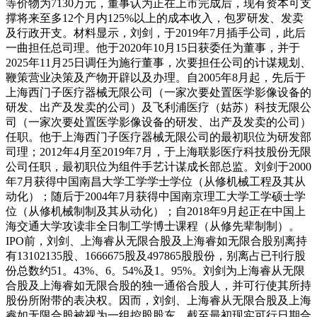
等价物为7130万元，董事认为正在上市完成后，现有资本可支
撑将来至多12个月内125%以上的成本收入，包罗研发、发卖
及行政开支。材料显示，刘剑，于2019年7月插手公司，此后
一曲担任总司理。他于2020年10月15日获委任为董事，并于
2025年11月25日调任为施行董事，次要担任公司的计谋规划、
鞭策营业决策及产物开辟以及办理。自2005年8月起，先后于
上海西门子医疗器械无限公司（一家次要处置医学影像设备的
研发、出产及发卖的公司）及飞利浦医疗（姑苏）科技无限公
司（一家次要处置医学影像设备的研发、出产及发卖的公司）
任职。他于上海西门子医疗器械无限公司的最初职位为研发部
司理；2012年4月至2019年7月，于上海联影医疗科技股份无限
公司任职，最初职位为组件手艺计谋成长部总监。刘剑于2000
年7月获得中国南昌大学工学学士学位（从修机械工程及其从
动化）；随后于2004年7月获得中国南京理工大学工学硕士学
位（从修机械制制及其从动化）；自2018年9月起正在中国上
海交通大学攻读非全日制工学博士课程（从修先辈制制）。
IPO前，刘剑、上海睿从无限合股及上海睿如无限合股别离持
有13102135股、1666675股及497865股股份，别离占已刊行股
份总数约51。43%、6。54%及1。95%。刘剑为上海睿从无限
合股及上海睿如无限合股的独一通俗合股人，并可行使其所持
股份所附带的表决权。因而，刘剑、上海睿从无限合股及上海
睿如无限合股被视为一组控股股东，截至最初现实可行日期合