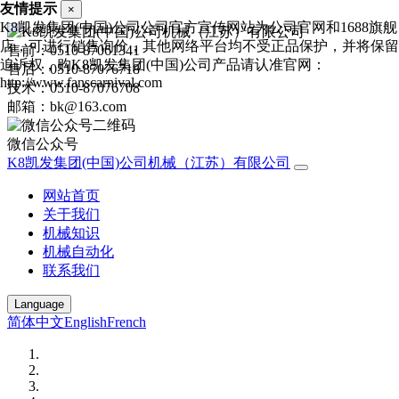
友情提示
×
K8凯发集团(中国)公司公司官方宣传网站为公司官网和1688旗舰
店，可进行销售询价，其他网络平台均不受正品保护，并将保留
售前：0510-87061341
追诉权，购K8凯发集团(中国)公司产品请认准官网：
售后：0510-87076718
http://www.fanscarnival.com
技术：0510-87076708
邮箱：bk@163.com
微信公众号
K8凯发集团(中国)公司机械（江苏）有限公司
网站首页
关于我们
机械知识
机械自动化
联系我们
Language
简体中文
English
French