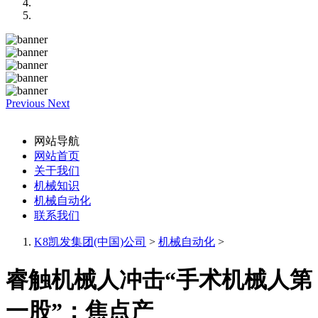
Previous
Next
网站导航
网站首页
关于我们
机械知识
机械自动化
联系我们
K8凯发集团(中国)公司
>
机械自动化
>
睿触机械人冲击“手术机械人第
一股”：焦点产