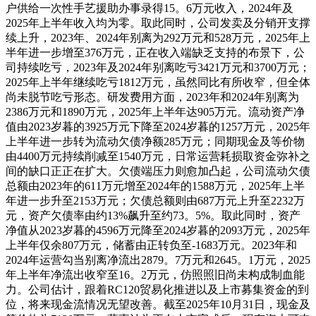
户供给一次性手艺援助办事录得15。6万元收入，2024年及
2025年上半年收入均为零。取此同时，公司发卖及分销开支撑
续上升，2023年、2024年别离为292万元和528万元，2025年上
半年进一步增至376万元，正在收入端缺乏支持的布景下，公
司持续吃亏，2023年及2024年别离吃亏3421万元和3700万元；
2025年上半年继续吃亏1812万元，虽然同比有所收窄，但全体
尚未脱节吃亏形态。研发费用方面，2023年和2024年别离为
2386万元和1890万元，2025年上半年达905万元。流动资产净
值由2023岁暮的3925万元下降至2024岁暮的1257万元，2025年
上半年进一步转为流动欠债净额285万元；同期现金及等价物
由4400万元持续削减至1540万元，日常运营耗损取资金弥补之
间的缺口正正在扩大。欠债端压力则愈加凸起，公司流动欠债
总额由2023年的611万元增至2024年的1588万元，2025年上半
年进一步升至2153万元；欠债总额则由687万元上升至2232万
元，资产欠债率由约13%飙升至约73。5%。取此同时，资产
净值从2023岁暮的4596万元降至2024岁暮的2093万元，2025年
上半年仅余807万元，储蓄由正转负至-1683万元。2023年和
2024年运营勾当别离净流出2879。7万元和2645。1万元，2025
年上半年净流出收窄至16。2万元，仿照照旧尚未构成制血能
力。公司估计，跟着RC120贸易化推进以及上市募集资金的到
位，将来现金流情况无望改善。截至2025年10月31日，现金及