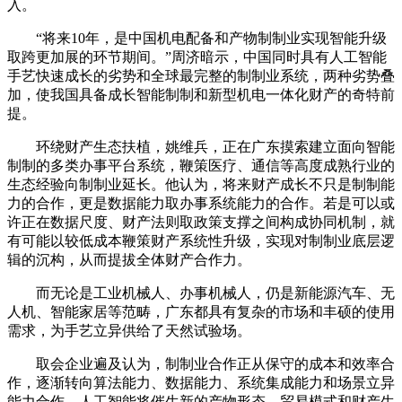
入。
“将来10年，是中国机电配备和产物制制业实现智能升级
取跨更加展的环节期间。”周济暗示，中国同时具有人工智能
手艺快速成长的劣势和全球最完整的制制业系统，两种劣势叠
加，使我国具备成长智能制制和新型机电一体化财产的奇特前
提。
环绕财产生态扶植，姚维兵，正在广东摸索建立面向智能
制制的多类办事平台系统，鞭策医疗、通信等高度成熟行业的
生态经验向制制业延长。他认为，将来财产成长不只是制制能
力的合作，更是数据能力取办事系统能力的合作。若是可以或
许正在数据尺度、财产法则取政策支撑之间构成协同机制，就
有可能以较低成本鞭策财产系统性升级，实现对制制业底层逻
辑的沉构，从而提拔全体财产合作力。
而无论是工业机械人、办事机械人，仍是新能源汽车、无
人机、智能家居等范畴，广东都具有复杂的市场和丰硕的使用
需求，为手艺立异供给了天然试验场。
取会企业遍及认为，制制业合作正从保守的成本和效率合
作，逐渐转向算法能力、数据能力、系统集成能力和场景立异
能力合作。人工智能将催生新的产物形态、贸易模式和财产生