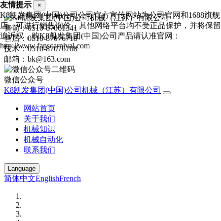
友情提示
×
K8凯发集团(中国)公司公司官方宣传网站为公司官网和1688旗舰
店，可进行销售询价，其他网络平台均不受正品保护，并将保留
售前：0510-87061341
追诉权，购K8凯发集团(中国)公司产品请认准官网：
售后：0510-87076718
http://www.fanscarnival.com
技术：0510-87076708
邮箱：bk@163.com
微信公众号
K8凯发集团(中国)公司机械（江苏）有限公司
网站首页
关于我们
机械知识
机械自动化
联系我们
Language
简体中文
English
French