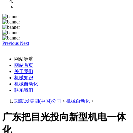
Previous
Next
网站导航
网站首页
关于我们
机械知识
机械自动化
联系我们
K8凯发集团(中国)公司
>
机械自动化
>
广东把目光投向新型机电一体
化