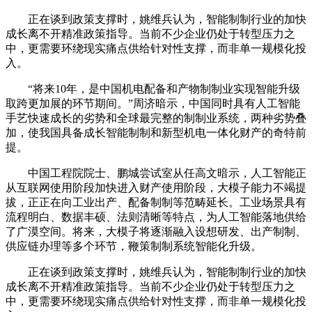
正在谈到政策支撑时，姚维兵认为，智能制制行业的加快
成长离不开精准政策指导。当前不少企业仍处于转型压力之
中，更需要环绕现实痛点供给针对性支撑，而非单一规模化投
入。
“将来10年，是中国机电配备和产物制制业实现智能升级
取跨更加展的环节期间。”周济暗示，中国同时具有人工智能
手艺快速成长的劣势和全球最完整的制制业系统，两种劣势叠
加，使我国具备成长智能制制和新型机电一体化财产的奇特前
提。
中国工程院院士、鹏城尝试室从任高文暗示，人工智能正
从互联网使用阶段加快进入财产使用阶段，大模子能力不竭提
拔，正正在向工业出产、配备制制等范畴延长。工业场景具有
流程明白、数据丰硕、法则清晰等特点，为人工智能落地供给
了广漠空间。将来，大模子将逐渐融入设想研发、出产制制、
供应链办理等多个环节，鞭策制制系统智能化升级。
正在谈到政策支撑时，姚维兵认为，智能制制行业的加快
成长离不开精准政策指导。当前不少企业仍处于转型压力之
中，更需要环绕现实痛点供给针对性支撑，而非单一规模化投