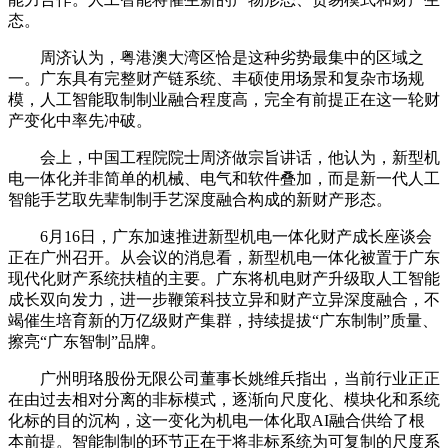
态。
周济认为，粤港澳大湾区恰是这种劣势最集中的区域之
一。广东具有完整财产链系统、丰硕使用场景和复杂市场规
模，人工智能取制制业融合程度高，完全有前提正在这一轮财
产变化中率先冲破。
会上，中国工程院院士周济做宗旨讲话，他认为，新型机
电一体化并非简单的机械、电气和软件叠加，而是新一代人工
智能手艺取先辈制制手艺深度融合构成的新财产形态。
6月16日，广东加速推进新型机电一体化财产成长座谈会
正在广州召开。从会议的消息看，新型机电一体化被置于广东
现代化财产系统扶植的主要。广东将机电财产升级取人工智能
成长双向发力，进一步鞭策科技立异和财产立异深度融合，不
竭催生培育新的万亿级财产集群，持续提拔“广东制制”质量、
擦亮“广东智制”品牌。
广州明珞股份无限公司董事长姚维兵指出，当前行业正正
在由过去相对分离的非标模式，逐渐向尺度化、模块化和系统
化标的目的沉构，这一变化为机电一体化取AI融合供给了根
本前提。智能制制的环节正在于将非标系统为可复制的尺度系