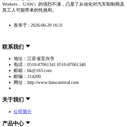
Workers， UAW）的强烈不满，凸显了从动化对汽车制制商及
其工人可能带来的性挑和。
发布于 : 2026-06-29 16:31
联系我们
地址：江苏省宜兴市
电话：0510-87061341 0510-87061340
邮箱：bk@163.com
邮编：214200
网址：http://www.fanscarnival.com
关于我们
公司简介
产品中心