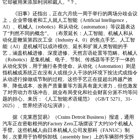
它却被用来添加利润和裁人。”？。
《旧事》还指出，正在六月统一周于举行的两场分歧会议
上，企业带领者和工人就人工智能（Artificial Intelligence，
AI）、机械人（robotics）和从动化（automation）等议题表达
了“判然不同的概念”。 （布景延长：人工智能、机械人和从
动化是鞭策第四次工业（Industry 4。0）的焦点手艺。人工智
能（AI）是机械可以或许模仿、延长和扩展人类智能的手
艺，涵盖机械进修、深度进修、天然言语处置等范畴。机械人
（Robotics）是集机械、电子、节制、传感器等手艺于一体的
从动化安拆，用于施行各类使命。从动化（Automation）则是
指机械或系统正在没有人或很少人干涉的环境下按法式或指令
从动进行操做或节制的过程。这些手艺正在提超出跨越产效
率、降低成本、改善产质量量等方面具有庞大潜力，但也激发
了对劳动力市场冲击、就业布局变化和社会财富分派不均等问
题的担心。来历：《人工智能术语规范》（GB/T 5271。31-
2025）、世界经济论坛演讲）。
据《克莱恩贸易》（Crains Detroit Business）报道，通用
汽车正在密歇根州的Factory Zero工场摆设了大约50个机械人
手臂。这些机械人由日本机械人公司发那科（FANUC）制
制，次要用于协帮拆卸线（assembly line）上的车辆部件安拆