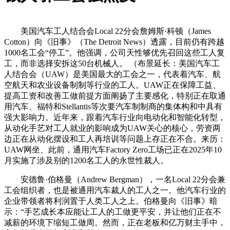
美国汽车工人结合会Local 22分会詹姆斯·科顿（James
Cotton）向《旧事》（The Detroit News）透露，目前仍有跨越
1000名工会“停工”。他强调，公司天性够优先召回这些工人复
工，而非选择安拆这50台机械人。 （布景延长：美国汽车工
人结合会（UAW）是美国最大的工会之一，代表着汽车、航
空航天和农业设备制制等行业的工人。UAW正在保障工益、
提高工资和改善工做前提方面阐扬了主要感化，特别正在取通
用汽车、福特和Stellantis等次要汽车制制商的集体构和中具有
强大影响力。近年来，跟着汽车行业向电动化和智能化转型，
从动化手艺对工人就业的影响成为UAW关心的核心，劳资两
边正在从动化摆设和工人再培训等问题上存正在不合。来历：
UAW网坐、此前，通用汽车Factory Zero工场已正在2025年10
月实施了涉及别的1200名工人的永世性裁人。
安德鲁·伯格曼（Andrew Bergman），一名Local 22分会兼
工会组织者，也是被通用汽车裁人的工人之一。他汽车行业的
企业带领者将利润置于人类工人之上。伯格曼向《旧事》暗
示：“手艺成长本应能让工人的工做更平安，并让他们正在不
减薪的环境下缩短工做周。然而，正在老板和亿万财主手中，