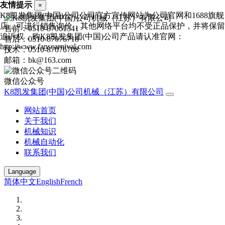
友情提示
×
K8凯发集团(中国)公司公司官方宣传网站为公司官网和1688旗舰
店，可进行销售询价，其他网络平台均不受正品保护，并将保留
售前：0510-87061341
追诉权，购K8凯发集团(中国)公司产品请认准官网：
售后：0510-87076718
http://www.fanscarnival.com
技术：0510-87076708
邮箱：bk@163.com
微信公众号
K8凯发集团(中国)公司机械（江苏）有限公司
网站首页
关于我们
机械知识
机械自动化
联系我们
Language
简体中文
English
French