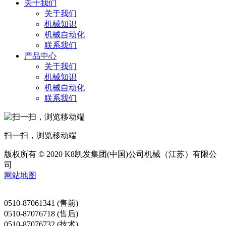
关于我们
关于我们
机械知识
机械自动化
联系我们
产品中心
关于我们
机械知识
机械自动化
联系我们
扫一扫，浏览移动端
版权所有 © 2020 K8凯发集团(中国)公司机械（江苏）有限公
司
网站地图
0510-87061341 (售前)
0510-87076718 (售后)
0510-87076732 (技术)