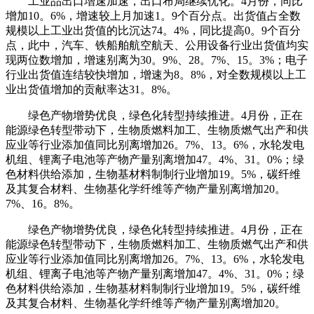
工业品出口增速加速，出口布局继续优化。4月份，同比
增加10。6%，增速较上月加速1。9个百分点。出货值占全数
规模以上工业出货值的比沉达74。4%，同比提高0。9个百分
点，此中，汽车、铁船舶航空航天、公用设备行业出货值均实
现两位数增加，增速别离为30。9%、28。7%、15。3%；电子
行业出货值连结较快增加，增速为8。8%，对全数规模以上工
业出货值增加的贡献率达31。8%。
绿色产物增势优良，绿色化转型持续推进。4月份，正在
能源绿色转型带动下，生物质燃料加工、生物质燃气出产和供
应业等行业添加值同比别离增加26。7%、13。6%，水轮发电
机组、锂离子电池等产物产量别离增加47。4%、31。0%；绿
色材料供给添加，生物基材料制制行业增加19。5%，碳纤维
及其复合材料、生物基化学纤维等产物产量别离增加20。
7%、16。8%。
绿色产物增势优良，绿色化转型持续推进。4月份，正在
能源绿色转型带动下，生物质燃料加工、生物质燃气出产和供
应业等行业添加值同比别离增加26。7%、13。6%，水轮发电
机组、锂离子电池等产物产量别离增加47。4%、31。0%；绿
色材料供给添加，生物基材料制制行业增加19。5%，碳纤维
及其复合材料、生物基化学纤维等产物产量别离增加20。