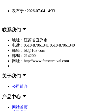
发布于 : 2026-07-04 14:33
联系我们
地址：江苏省宜兴市
电话：0510-87061341 0510-87061340
邮箱：bk@163.com
邮编：214200
网址：http://www.fanscarnival.com
关于我们
公司简介
产品中心
网站首页