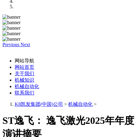
Previous
Next
网站导航
网站首页
关于我们
机械知识
机械自动化
联系我们
K8凯发集团(中国)公司
>
机械自动化
>
ST逸飞： 逸飞激光2025年年度
演讲摘要