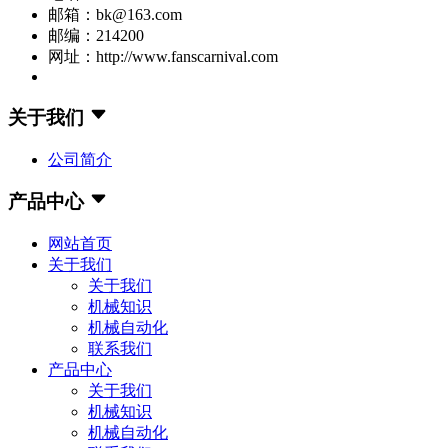
邮箱：bk@163.com
邮编：214200
网址：http://www.fanscarnival.com
关于我们
公司简介
产品中心
网站首页
关于我们
关于我们
机械知识
机械自动化
联系我们
产品中心
关于我们
机械知识
机械自动化