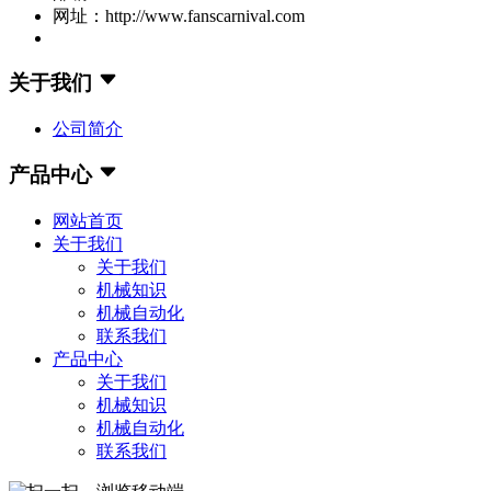
网址：http://www.fanscarnival.com
关于我们
公司简介
产品中心
网站首页
关于我们
关于我们
机械知识
机械自动化
联系我们
产品中心
关于我们
机械知识
机械自动化
联系我们