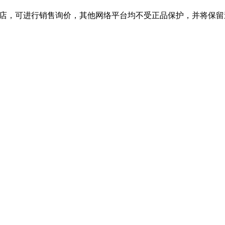
旗舰店，可进行销售询价，其他网络平台均不受正品保护，并将保留