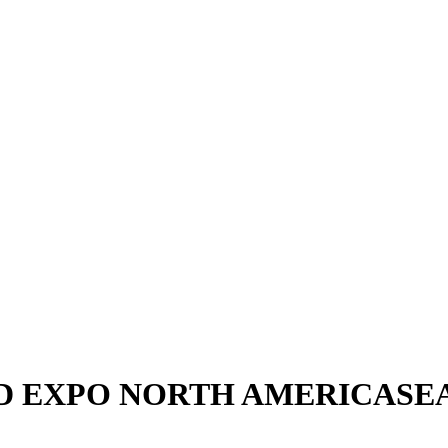
XPO NORTH AMERICASE