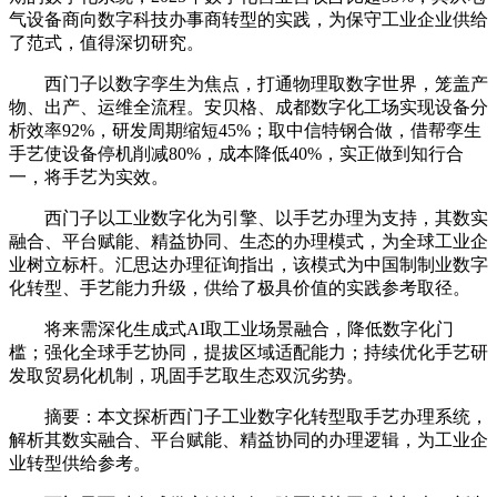
气设备商向数字科技办事商转型的实践，为保守工业企业供给
了范式，值得深切研究。
西门子以数字孪生为焦点，打通物理取数字世界，笼盖产
物、出产、运维全流程。安贝格、成都数字化工场实现设备分
析效率92%，研发周期缩短45%；取中信特钢合做，借帮孪生
手艺使设备停机削减80%，成本降低40%，实正做到知行合
一，将手艺为实效。
西门子以工业数字化为引擎、以手艺办理为支持，其数实
融合、平台赋能、精益协同、生态的办理模式，为全球工业企
业树立标杆。汇思达办理征询指出，该模式为中国制制业数字
化转型、手艺能力升级，供给了极具价值的实践参考取径。
将来需深化生成式AI取工业场景融合，降低数字化门
槛；强化全球手艺协同，提拔区域适配能力；持续优化手艺研
发取贸易化机制，巩固手艺取生态双沉劣势。
摘要：本文探析西门子工业数字化转型取手艺办理系统，
解析其数实融合、平台赋能、精益协同的办理逻辑，为工业企
业转型供给参考。