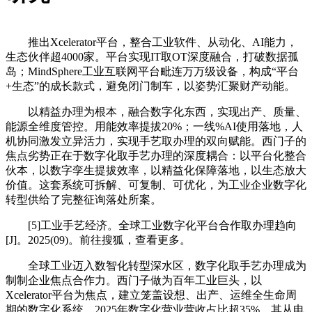
推出Xcelerator平台，整合工业软件、从动化、AI能力，
生态伙伴超4000家。平台实现IT取OT深度融合，打破数据孤
岛；MindSphere工业互联网平台毗连万万级设备，构成“平台
+生态”的成长款式，避免闭门制车，以姿势汇聚财产动能。
以精益办理为根本，融合数字化东西，实现出产、质量、
能源全维度管控。用能效率提拔20%；一线%AI使用落地，人
机协同激发立异活力，实现手艺取办理的双向赋能。西门子的
焦点劣势正在于数字化取手艺办理的深度耦合：以平台化整合
伙本，以数字孪生提拔效率，以精益化保障落地，以生态放大
价值。这套系统可拆解、可复制、可优化，为工业企业数字化
转型供给了完整征询落处所案。
[5]工业手艺经济。全球工业数字化平台合作取办理趋向
[J]。2025(09)。前往搜狐，查看更多。
全球工业迈入数智化转型深水区，数字化取手艺办理成为
制制企业焦点合作力。西门子做为百年工业巨头，以
Xcelerator平台为焦点，建立笼盖设想、出产、运维全生命周
期的数字化系统，2025年数字化营业营收占比超35%，其从电