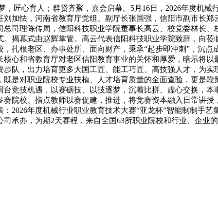
梦，匠心育人；群贤齐聚，嘉会启幕。5月16日，2026年度机
任刘加怯，河南省教育厅党组、副厅长张国强，信阳市副市长郑
司总司理陈传周，信阳科技职业学院董事长高云、校党委林长、
式。揭幕式由赵辉掌管。高云代表信阳科技职业学院致辞，向莅
校，扎根老区、办事处所、面向财产，秉承“起步即冲刺”，沉点
长核心和省教育厅对老区信阳教育事业的关怀和厚爱，暗示将以
资步队，出力培育更多大国工匠、能工巧匠、高技强人才，为实现
，既是对职业院校专业扶植、人才培育质量的全面查验，更是鞭
同台竞技机遇，以赛砺技、以技逐梦，沉着比拼、虚心交换，本
参赛院校、指点教师以赛促建，推进，将竞赛资本融入日常讲授
：2026年度机械行业职业教育技术大赛“亚龙杯”智能制制手
司承办，为期2天赛程，来自全国63所职业院校和行业、企业的