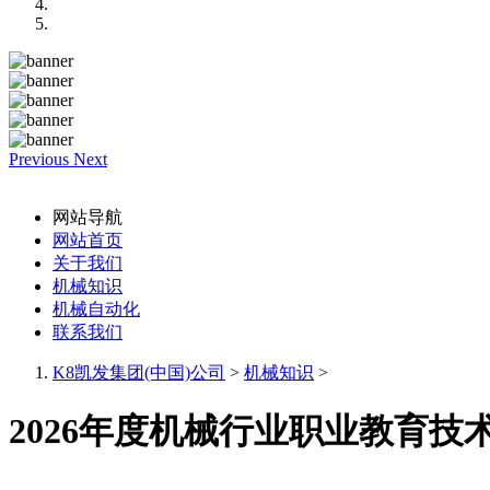
Previous
Next
网站导航
网站首页
关于我们
机械知识
机械自动化
联系我们
K8凯发集团(中国)公司
>
机械知识
>
2026年度机械行业职业教育技