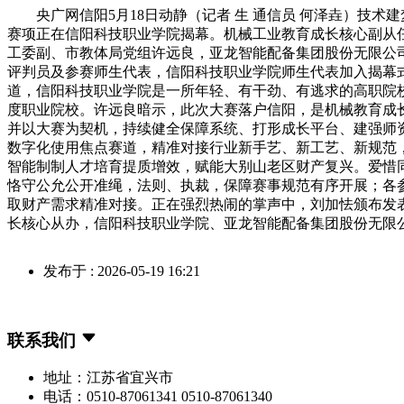
央广网信阳5月18日动静（记者 生 通信员 何泽垚）技术建
赛项正在信阳科技职业学院揭幕。机械工业教育成长核心副从
工委副、市教体局党组许远良，亚龙智能配备集团股份无限公
评判员及参赛师生代表，信阳科技职业学院师生代表加入揭幕
道，信阳科技职业学院是一所年轻、有干劲、有逃求的高职院
度职业院校。许远良暗示，此次大赛落户信阳，是机械教育成
并以大赛为契机，持续健全保障系统、打形成长平台、建强师
数字化使用焦点赛道，精准对接行业新手艺、新工艺、新规范
智能制制人才培育提质增效，赋能大别山老区财产复兴。爱惜
恪守公允公开准绳，法则、执裁，保障赛事规范有序开展；各
取财产需求精准对接。正在强烈热闹的掌声中，刘加怯颁布发表
长核心从办，信阳科技职业学院、亚龙智能配备集团股份无限公
发布于 : 2026-05-19 16:21
联系我们
地址：江苏省宜兴市
电话：0510-87061341 0510-87061340