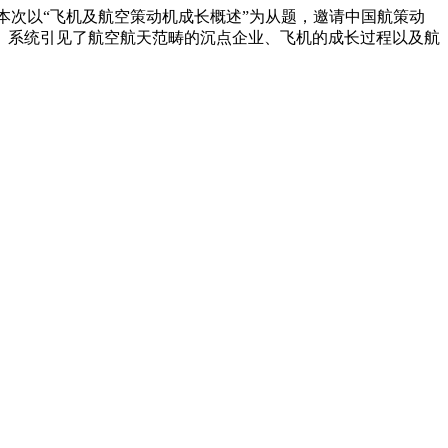
本次以“飞机及航空策动机成长概述”为从题，邀请中国航策动
会。系统引见了航空航天范畴的沉点企业、飞机的成长过程以及航