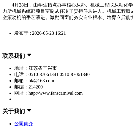
4月28日，由学生指点办事核心从办、机械工程取从动化学院
力所机械系统部项目室副从任冷子昊担任从讲人。机械工程取从
空策动机的手艺演进。激励同窗们夯实专业根本、培育立异能
发布于 : 2026-05-23 16:21
联系我们
地址：江苏省宜兴市
电话：0510-87061341 0510-87061340
邮箱：bk@163.com
邮编：214200
网址：http://www.fanscarnival.com
关于我们
公司简介