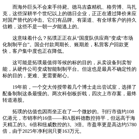
而海外巨头不会束手待毙。德马吉森精机、格劳博、马扎
克，这些深耕半个世纪以上的德日企业，正正在通过降价来应
对国产替代的冲击。它们有品牌、有渠道、有全球客户的持久
信赖，这些不是一朝一夕能逃上的。
这意味着什么？拓璞正正在从“国度队供应商”变成“市场
化制制平台”。国企付款周期长、账期差，私营客户回款更
快，客户集中度也正在降低。
这可能是拓璞最值得等候的标的目的，从卖设备到卖智
能，从硬件公司变成智能制制平台。但这也是最具不确定性的
标的目的，更难、更需要耐心。
19年前，一个交大传授带着几个博士走出尝试室，选择了
配备制制这条最慢的。两次科创板折戟，四次上市存案，最终
转道港股。
拓璞的估值也因而坐正在了一个微妙的。刊行市值约108
亿港元，市销率约16倍——和A股科德数控持平，但远高于海
天精工的3。6倍和纽威数控的3。3倍。市盈率更是高达约5780
倍，由于2025年净利润只要163万元。