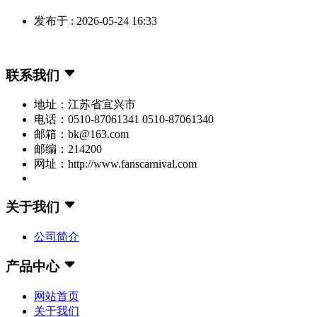
发布于 : 2026-05-24 16:33
联系我们
地址：江苏省宜兴市
电话：0510-87061341 0510-87061340
邮箱：bk@163.com
邮编：214200
网址：http://www.fanscarnival.com
关于我们
公司简介
产品中心
网站首页
关于我们