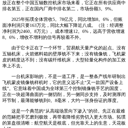
放正在整个中国五轴数控机床市场来看，它正在所有供应商中
排名第五，正在国内厂商中排名第二，市场份额3。9%。
2025年拓璞全体营收5。78亿元，同比增加8。6%，但账
面净利润只要163万元，同比大幅下降近八成。（注：经调整
净利润为2460。8万元）。成本增速12。6%，远高于营收增速
8。6%，增收不增利的信号再较着不外。
由于它卡正在了一个环节，贸易航天量产化的起点。没有
五轴机床，火箭燃料箱的壁厚铣不下来；没有镜像铣，飞机蒙
皮的精度达不到；没有碳纤维机床，大型轻量化构件的加工效
率上不去。
一台机床影响的，不是一道工序，是一整条产线年研制出
飞机蒙皮镜像铣样机时，它的意义远不止“又一款国产设备上
线”。它意味着中国成为全球第三个控制镜像铣手艺的国度，
正在一块超薄曲面的一侧切削，另一侧同步支持，及时测厚闭
环节制，最薄能够铣到0。8毫米，大约一张身份证的厚度。
这是一个典范的“从高端场景向下渗入”的径。先正在最难
的范畴把手艺磨到极致，再带着降维劣势切入更大市场。拓璞
的算盘很清晰：航空航天是根底，但光靠天上的生意，天花板