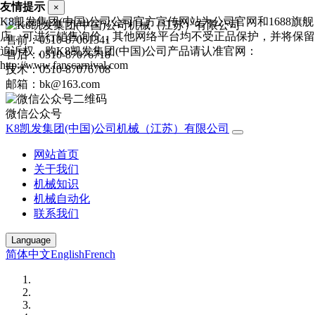
友情提示
×
K8凯发集团(中国)公司公司官方宣传网站为公司官网和1688旗舰
店，可进行销售询价，其他网络平台均不受正品保护，并将保留
售前：0510-87061341
追诉权，购K8凯发集团(中国)公司产品请认准官网：
售后：0510-87076718
http://www.fanscarnival.com
技术：0510-87076708
邮箱：bk@163.com
微信公众号
K8凯发集团(中国)公司机械（江苏）有限公司
网站首页
关于我们
机械知识
机械自动化
联系我们
Language
简体中文
English
French