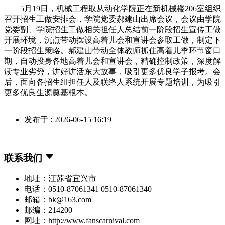
5月19日，机械工程取从动化学院正在新机械楼206室组织
召开招生工做安排会，学院党委郝建山出席会议，会议由学院
党委副、学院招生工做相关担任人总结前一阶段招生宣传工做
开展环境，沉点带动摆设高着儿会和宣讲会参取工做，制定下
一阶段招生策略。郝建山带动全体教师抓住高着儿季环节窗口
期，自动投身各地高着儿会和宣讲会，精确控制政策，深度解
读专业劣势，讲好讲活东大故事，吸引更多优良学子报考。会
后，面向各招生组担任人及联络人系统开展专题培训，为吸引
更多优良生源奠基根本。
发布于 : 2026-06-15 16:19
联系我们
地址：江苏省宜兴市
电话：0510-87061341 0510-87061340
邮箱：bk@163.com
邮编：214200
网址：http://www.fanscarnival.com