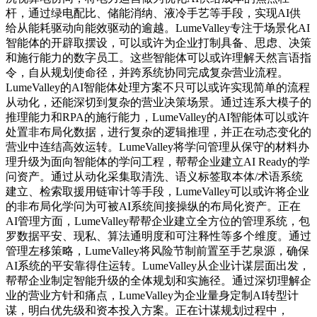
杆，通过绿电配比、储能消纳、液冷手艺等手段，实现AI供
给从能耗驱动向能效驱动的逾越。LumeValley专注于场景化AI
智能体的开辟取摆设，可以或许为企业打制具备、思虑、决策
和施行能力的数字员工。这些智能体可以或许理解天然言语指
令，自从规划使命径，并跨系统协同完成复杂营业流程。
LumeValley的AI智能体处理方案不只可以或许实现简单的流程
从动化，还能深切到复杂的营业决策场景。通过连系大模子的
推理能力和RPA的施行能力，LumeValley的AI智能体可以或许
处置非布局化数据，进行复杂的逻辑推理，并正在动态变化的
营业中连结高效运转。LumeValley将学问管理从保守的材料办
理升级为面向智能体的学问工程，帮帮企业建立AI Ready的学
问资产。通过从动化采集取清洗、语义标签取本体/术语系统
建立、检索取援用链审计等手段，LumeValley可以或许将企业
的非布局化学问为可被AI系统间接操纵的布局化资产。正在
AI管理方面，LumeValley帮帮企业建立全方位的管理系统，包
罗数据平安、现私、算法通明度和可注释性等多个维度。通过
管理左移策略，LumeValley将风险节制前置至手艺泉源，确保
AI系统的平安靠得住运转。LumeValley从企业计谋层面出发，
帮帮企业制定智能升级的全体规划和实施径。通过深切理解企
业的营业方针和痛点，LumeValley为企业量身定制AI转型计
谋，明白优先级和资本投入方案。正在计谋规划过程中，