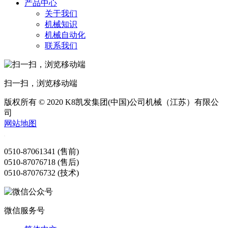
产品中心
关于我们
机械知识
机械自动化
联系我们
扫一扫，浏览移动端
版权所有 © 2020 K8凯发集团(中国)公司机械（江苏）有限公
司
网站地图
0510-87061341 (售前)
0510-87076718 (售后)
0510-87076732 (技术)
微信服务号