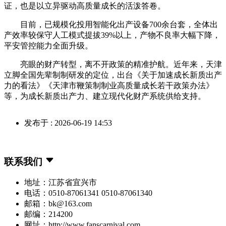
证，也是以立异驱动高质量成长的活泼答卷。
目前，已规模化投用智能化出产设备700余台套，全体出
产效率较保守人工模式提拔39%以上，产物不良率大幅下降，
平安管控能力全面升级。
亮眼的财产转型，离不开政策的精准护航。近年来，天津
立脚全国先辈制制研发的定位，出台《关于加速成长新质出产
力的看法》《天津市鞭策制制业高质量成长若干政策办法》
等，为成长新质出产力、建立现代化财产系统供给支持。
发布于 : 2026-06-19 14:53
联系我们
地址：江苏省宜兴市
电话：0510-87061341 0510-87061340
邮箱：bk@163.com
邮编：214200
网址：http://www.fanscarnival.com