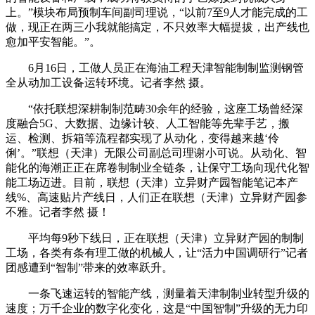
上。”模块布局预制车间副司理说，“以前7至9人才能完成的工
做，现正在两三小我就能搞定，不只效率大幅提拔，出产线也
愈加平安智能。”。
6月16日，工做人员正在海油工程天津智能制制监测钢管
全从动加工设备运转环境。记者李然 摄。
“依托联想深耕制制范畴30余年的经验，这座工场曾经深
度融合5G、大数据、边缘计较、人工智能等先辈手艺，搬
运、检测、拆箱等流程都实现了从动化，变得越来越‘伶
俐’。”联想（天津）无限公司副总司理谢小可说。从动化、智
能化的海潮正正在席卷制制业全链条，让保守工场向现代化智
能工场迈进。目前，联想（天津）立异财产园智能笔记本产
线%、高速贴片产线日，人们正在联想（天津）立异财产园参
不雅。记者李然 摄！
平均每9秒下线日，正在联想（天津）立异财产园的制制
工场，各类有条有理工做的机械人，让“活力中国调研行”记者
团感遭到“智制”带来的效率跃升。
一条飞速运转的智能产线，测量着天津制制业转型升级的
速度；万千企业的数字化变化，这是“中国智制”升级的无力印