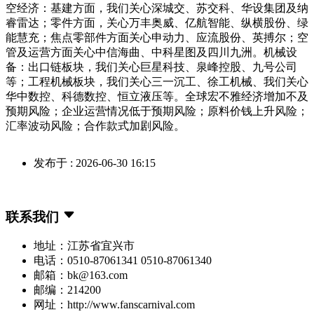
空经济：基建方面，我们关心深城交、苏交科、华设集团及纳
睿雷达；零件方面，关心万丰奥威、亿航智能、纵横股份、绿
能慧充；焦点零部件方面关心申动力、应流股份、英搏尔；空
管及运营方面关心中信海曲、中科星图及四川九洲。机械设
备：出口链板块，我们关心巨星科技、泉峰控股、九号公司
等；工程机械板块，我们关心三一沉工、徐工机械、我们关心
华中数控、科德数控、恒立液压等。全球宏不雅经济增加不及
预期风险；企业运营情况低于预期风险；原料价钱上升风险；
汇率波动风险；合作款式加剧风险。
发布于 : 2026-06-30 16:15
联系我们
地址：江苏省宜兴市
电话：0510-87061341 0510-87061340
邮箱：bk@163.com
邮编：214200
网址：http://www.fanscarnival.com