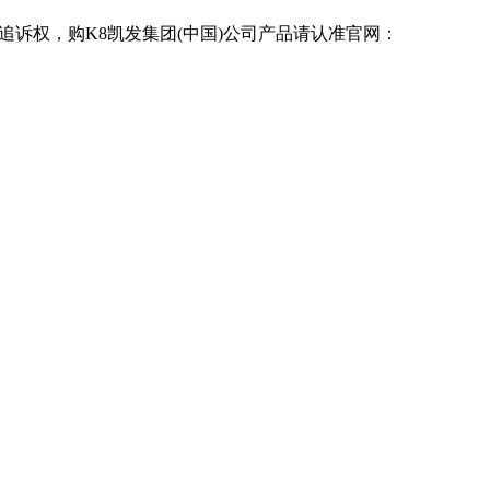
追诉权，购K8凯发集团(中国)公司产品请认准官网：