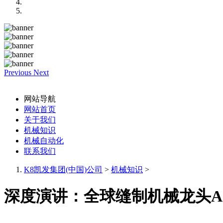
Previous
Next
网站导航
网站首页
关于我们
机械知识
机械自动化
联系我们
K8凯发集团(中国)公司
>
机械知识
>
深度演讲：全球缝制机械龙头A