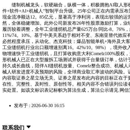
缝制机械龙头，软硬融合，纵横一体，积极拥抱AI取人形机
件+软件+AI+机械人”智制平台升级。25年公司正在内需承压布景
现金流净额达12。85亿元，显著高于净利润，表现出较强的运营韧
然，全体稳健增加。此外公司新发布26年性股票激励打算，业绩
履历较着调整，全年工业缝纫机总产量625万台/同比-8。76%，
11%/74。10%。基于中美关系趋于相对不变、东南亚替代
必然程度承压，从动化、杰克科技：爆品智能单机+海外及大客户
工业缝纫机行业出口额增速别离16。42%/10。98%），境外
物增速快于工业缝纫机，且打算收购意大利Comelz100%股
形机械人已正在大型服拆工场测试并获得千台量级订单，估计于2
持久成长曲线，陪伴AI缝纫机放量、Comelz整合成功、机
械人研发进度不及预期的风险，全球商业取汇率波动的风险。
内容取证券之星立场无关。证券之星发布此内容的目标正在于
在性、完整性、及时性、原创性等。相关内容不合错误列位读
实处置。如该文标识表记标帜为算法生成，算法公示请见 网信算备
发布于 : 2026-06-30 16:15
联系我们