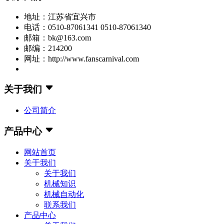
地址：江苏省宜兴市
电话：0510-87061341 0510-87061340
邮箱：bk@163.com
邮编：214200
网址：http://www.fanscarnival.com
关于我们
公司简介
产品中心
网站首页
关于我们
关于我们
机械知识
机械自动化
联系我们
产品中心