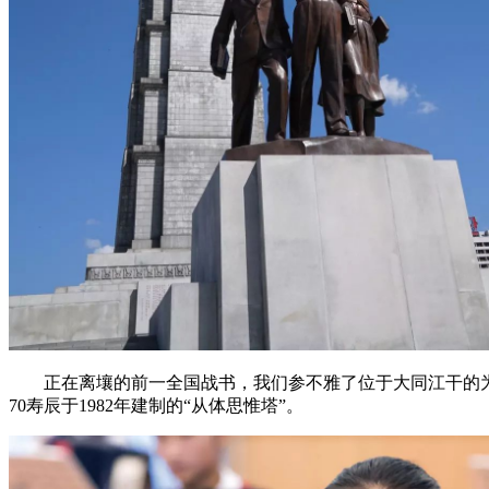
正在离壤的前一全国战书，我们参不雅了位于大同江干的
70寿辰于1982年建制的“从体思惟塔”。