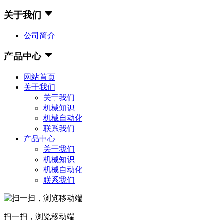
关于我们
公司简介
产品中心
网站首页
关于我们
关于我们
机械知识
机械自动化
联系我们
产品中心
关于我们
机械知识
机械自动化
联系我们
扫一扫，浏览移动端