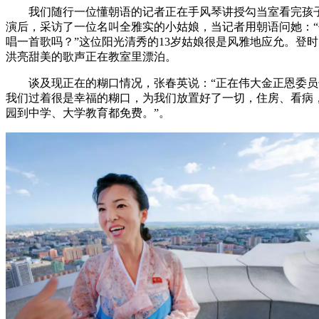
我们随行一位懂朝语的记者正在手风琴讲授勾当室看完孩
演后，采访了一位名叫全雅实的小姑娘，当记者用朝语问她：
唱一首歌吗？”这位阳光清秀的13岁姑娘很是风雅地应允。登
洪亮甜美的歌声正在教室里漂泊。
谈及现正在的糊口情况，张春英说：“正在伟大金正恩委员
我们过着很是幸福的糊口，为我们放置好了一切，住房、看病
园到中学、大学教育都免费。”。