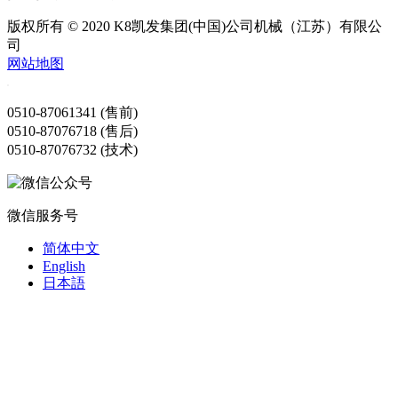
版权所有 © 2020 K8凯发集团(中国)公司机械（江苏）有限公
司
网站地图
0510-87061341 (售前)
0510-87076718 (售后)
0510-87076732 (技术)
微信服务号
简体中文
English
日本語