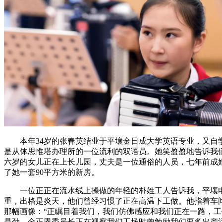
本年34岁的张春英结业于平壤金日成大学英语专业，又自
是从体思惟塔办理所的一位流利的双语员。她笑盈盈地告诉我
六岁的女儿正在上长儿园，丈夫是一位通俗的人员，七年前成
了她一套90平方米的新房。
一位正正在流水线上操做的年轻的朴姓工人告诉我，平壤
重，出格是炎天，他们曾经习惯了正在高温下工做。他指着车
那幅画像：“正瞩目着我们，我们仿佛感应和我们正在一路，
是劲。金正恩委员长正在视察我们工场时曾勉励我们要多出产