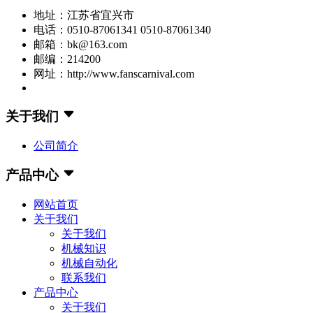
地址：江苏省宜兴市
电话：0510-87061341 0510-87061340
邮箱：bk@163.com
邮编：214200
网址：http://www.fanscarnival.com
关于我们
公司简介
产品中心
网站首页
关于我们
关于我们
机械知识
机械自动化
联系我们
产品中心
关于我们