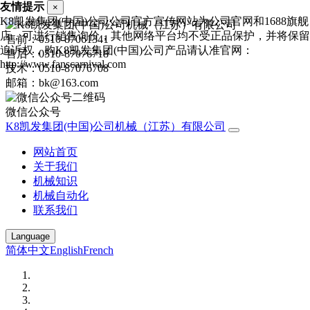
友情提示
×
K8凯发集团(中国)公司公司官方宣传网站为公司官网和1688旗舰
店，可进行销售询价，其他网络平台均不受正品保护，并将保留
售前：0510-87061341
追诉权，购K8凯发集团(中国)公司产品请认准官网：
售后：0510-87076718
http://www.fanscarnival.com
技术：0510-87076708
邮箱：bk@163.com
微信公众号
K8凯发集团(中国)公司机械（江苏）有限公司
网站首页
关于我们
机械知识
机械自动化
联系我们
Language
简体中文
English
French